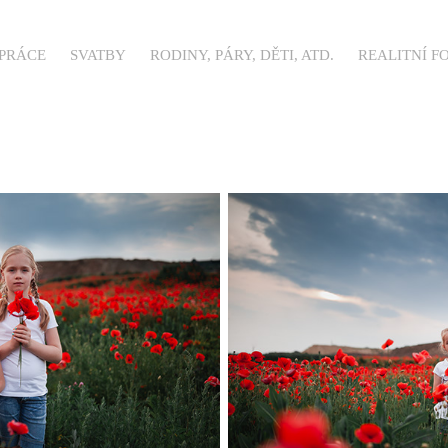
 PRÁCE
SVATBY
RODINY, PÁRY, DĚTI, ATD.
REALITNÍ F